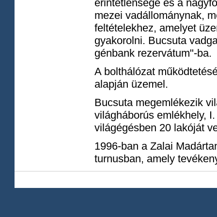
érintetlensége és a nagyfo
mezei vadállománynak, me
feltételekhez, amelyet üze
gyakorolni. Bucsuta vadga
génbank rezervátum"-ba.
A bolthálózat működtetésé
alapján üzemel.
Bucsuta megemlékezik vilá
világháborús emlékhely, I.
világégésben 20 lakóját ves
1996-ban a Zalai Madártan
turnusban, amely tevéken