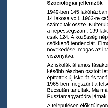
Szociológiai jellemzők
1949-ben 145 lakóházban 6
14 lakosa volt. 1962-re c
számoltak össze. Külterül
a népességszám: 139 lak
csak 124. A közösség nép
csökkenő tendenciát. Elma
növekedése, magas az ina
viszonyítva.
Az iskolák államosításakor
később részben osztott let
építettek új iskolát és t
1965-ben megszűnt a felső
Bucsután tanultak. Ma már
Pusztamagyaródra járnak 
A településen élők túlnyom