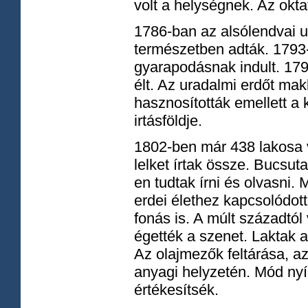
volt a helységnek. Az okta
1786-ban az alsólendvai u
természetben adták. 1793-
gyarapodásnak indult. 179
élt. Az uradalmi erdőt mak
hasznosították emellett a
irtásföldje.
1802-ben már 438 lakosa v
lelket írtak össze. Bucsut
en tudtak írni és olvasni. 
erdei élethez kapcsolódott
fonás is. A múlt századtól
égették a szenet. Laktak 
Az olajmezők feltárása, az 
anyagi helyzetén. Mód nyí
értékesítsék.