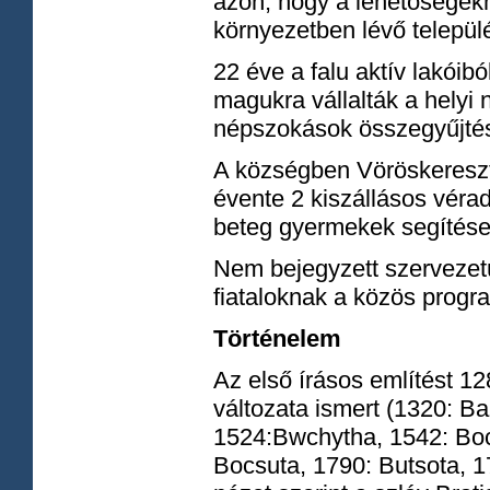
azon, hogy a lehetőségekh
környezetben lévő települ
22 éve a falu aktív lakói
magukra vállalták a hely
népszokások összegyűjtésé
A községben Vöröskereszt
évente 2 kiszállásos véra
beteg gyermekek segítése
Nem bejegyzett szervezetü
fiataloknak a közös progr
Történelem
Az első írásos említést 12
változata ismert (1320: B
1524:Bwchytha, 1542: Boch
Bocsuta, 1790: Butsota, 1