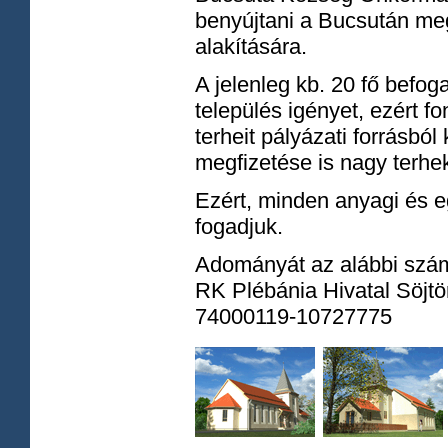
benyújtani a Bucsután meg
alakítására.
A jelenleg kb. 20 fő befo
település igényet, ezért f
terheit pályázati forrásbó
megfizetése is nagy terhe
Ezért, minden anyagi és 
fogadjuk.
Adományát az alábbi száml
RK Plébánia Hivatal Söjt
74000119-10727775