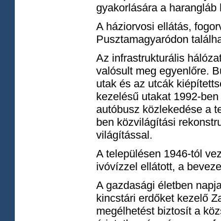
gyakorlására a harangláb 
A háziorvosi ellátás, fogor
Pusztamagyaródon találha
Az infrastrukturális háló
valósult meg egyenlőre. B
utak és az utcák kiépített
kezelésű utakat 1992-ben si
autóbusz közlekedése a te
ben közvilágítási rekonst
világítással.
A településen 1946-tól ve
ivóvízzel ellátott, a bevez
A gazdasági életben napj
kincstári erdőket kezelő 
megélhetést biztosít a kö