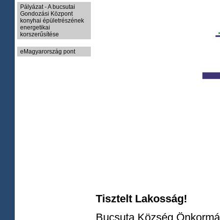
Pályázat - A bucsutai
Gondozási Központ
konyhai épületrészének
energetikai
korszerűsítése
eMagyarország pont
Tisztelt Lakosság!
Bucsuta Község Önkormány