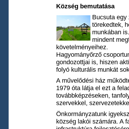
Község bemutatása
Bucsuta egy 
törekedtek, h
munkában is.
mindent megt
követelményeihez.
Hagyományőrző csoportun
gondozottjai is, hiszen ak
folyó kulturális munkát so
A művelődési ház működte
1979 óta látja el ezt a fe
továbbképzéseken, tanfoly
szervekkel, szervezetekke
Önkormányzatunk igyekszik 
község lakói számára. A 
infrastruktúra fejlesztésé