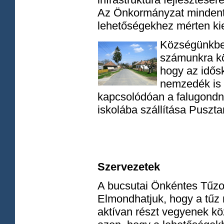
Az Önkormányzat mindent 
lehetőségekhez mérten kiel
Községünkben
számunkra kö
hogy az idős
nemzedék is 
kapcsolódóan a falugondn
iskolába szállítása Puszt
Szervezetek
A bucsutai Önkéntes Tűzo
Elmondhatjuk, hogy a tűz 
aktívan részt vegyenek k