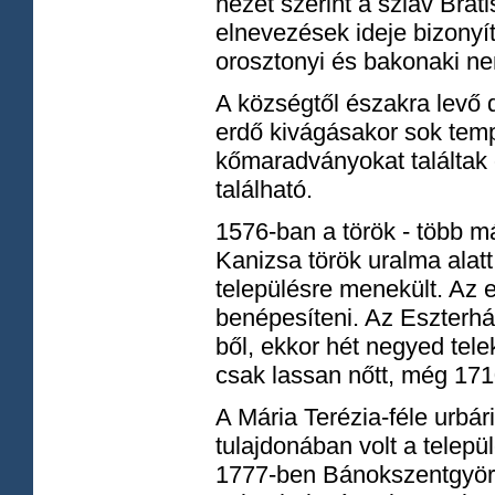
nézet szerint a szláv Brat
elnevezések ideje bizonyít
orosztonyi és bakonaki nem
A községtől északra levő do
erdő kivágásakor sok temp
kőmaradványokat találtak 
található.
1576-ban a török - több má
Kanizsa török uralma alatt
településre menekült. Az e
benépesíteni. Az Eszterház
ből, ekkor hét negyed telek
csak lassan nőtt, még 171
A Mária Terézia-féle urbá
tulajdonában volt a telepü
1777-ben Bánokszentgyörgy